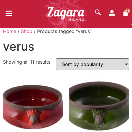
0
Home
/
Shop
/ Products tagged “verus”
verus
Showing all 11 results