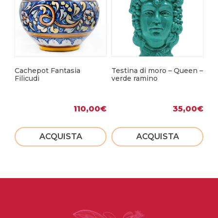
Cachepot Fantasia
Testina di moro – Queen –
Te
Filicudi
verde ramino
Bi
110,00
€
35,00
€
ACQUISTA
ACQUISTA