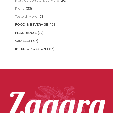
Piatti da portata & da Muro
(26)
Pigne
(35)
Teste di Moro
(53)
FOOD & BEVERAGE
(109)
FRAGRANZE
(27)
GIOIELLI
(107)
INTERIOR DESIGN
(186)