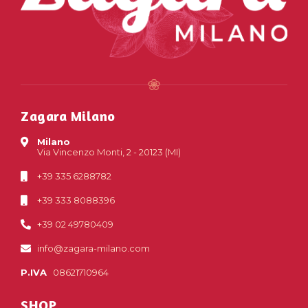
Zagara Milano
Milano
Via Vincenzo Monti, 2 - 20123 (MI)
+39 335 6288782
+39 333 8088396
+39 02 49780409
info@zagara-milano.com
P.IVA
08621710964
SHOP