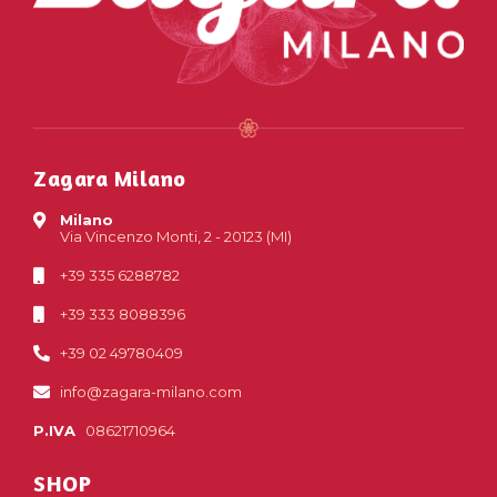
Zagara Milano
Milano
Via Vincenzo Monti, 2 - 20123 (MI)
+39 335 6288782
+39 333 8088396
+39 02 49780409
info@zagara-milano.com
P.IVA
08621710964
SHOP