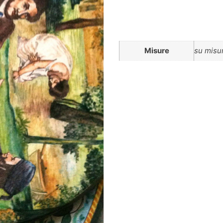
Misure
su misu