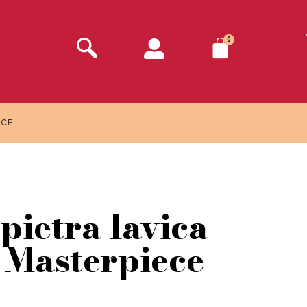
0
ECE
pietra lavica –
 Masterpiece