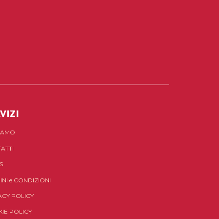
VIZI
SIAMO
ATTI
S
INI
e
CONDIZIONI
ACY POLICY
IE POLICY