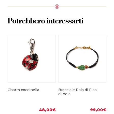
Potrebbero interessarti
Charm coccinella
Bracciale Pala di Fico
Co
d’India
48,00
€
99,00
€