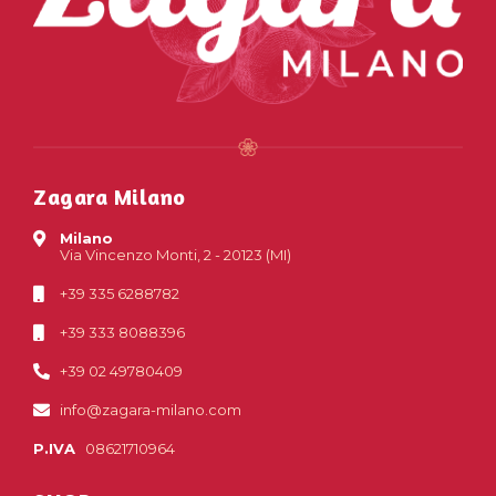
Zagara Milano
Milano
Via Vincenzo Monti, 2 - 20123 (MI)
+39 335 6288782
+39 333 8088396
+39 02 49780409
info@zagara-milano.com
P.IVA
08621710964