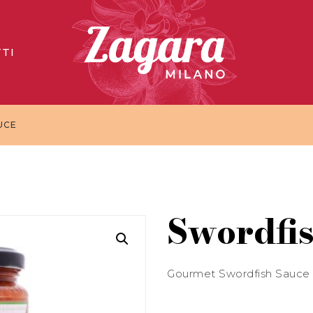
TI
UCE
Swordfi
Gourmet Swordfish Sauce