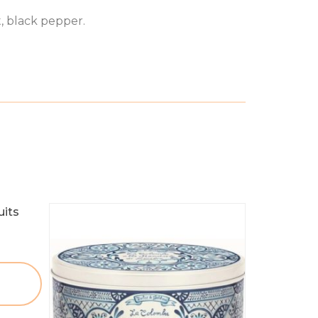
t, black pepper.
uits