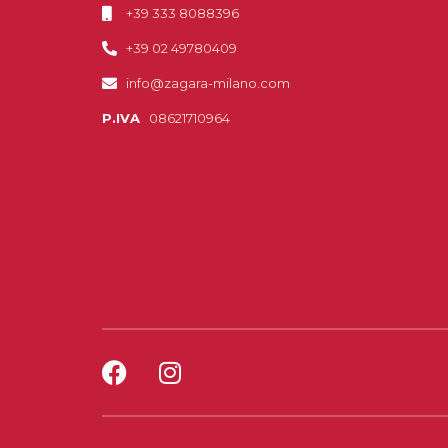
+39 333 8088396
+39 02 49780409
info@zagara-milano.com
P.IVA
08621710964