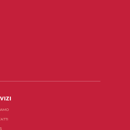
VIZI
SIAMO
ATTI
S