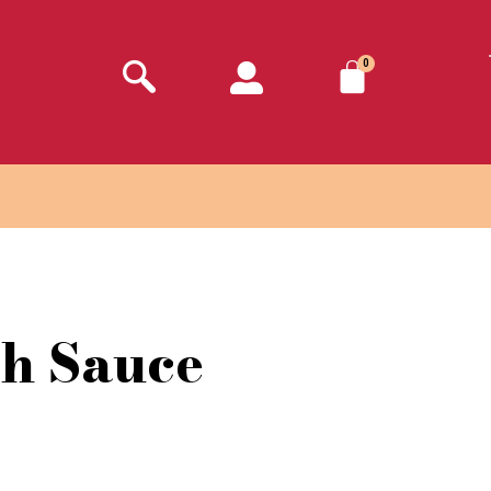
0
sh Sauce