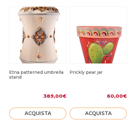
Etna patterned umbrella
Prickly pear jar
Va
stand
389,00
€
60,00
€
ACQUISTA
ACQUISTA