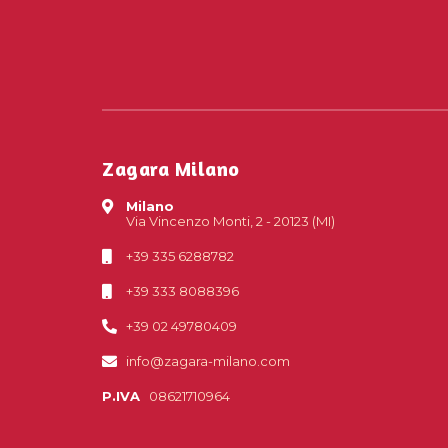
Zagara Milano
Milano
Via Vincenzo Monti, 2 - 20123 (MI)
+39 335 6288782
+39 333 8088396
+39 02 49780409
info@zagara-milano.com
P.IVA
08621710964