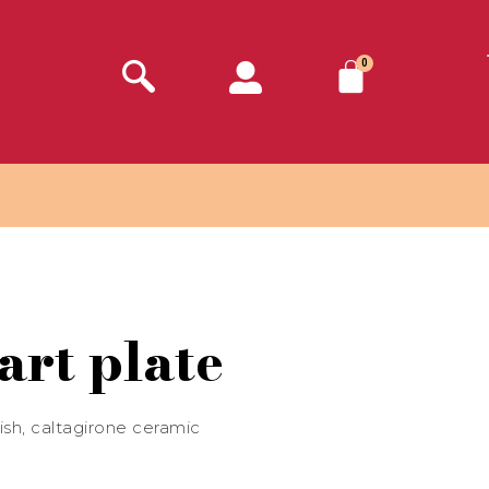
0
art plate
dish, caltagirone ceramic