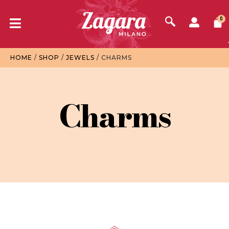
0
HOME
/
SHOP
/
JEWELS
/ CHARMS
Charms