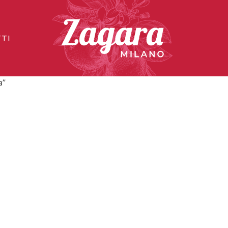
TI
a”