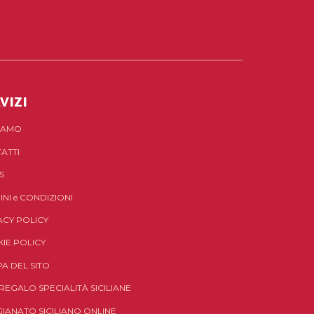
VIZI
SIAMO
ATTI
S
INI
e
CONDIZIONI
ACY POLICY
IE POLICY
A DEL SITO
 REGALO SPECIALITÀ SICILIANE
GIANATO SICILIANO ONLINE