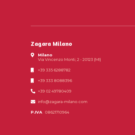
Zagara Milano
Milano
Via Vincenzo Monti, 2 - 20123 (MI)
+39 335 6288782
+39 333 8088396
+39 02 49780409
info@zagara-milano.com
P.IVA
08621710964