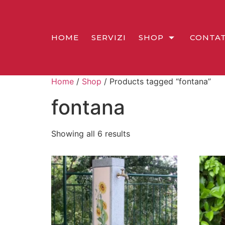
HOME
SERVIZI
SHOP
CONTAT
Home
/
Shop
/ Products tagged “fontana”
fontana
Showing all 6 results