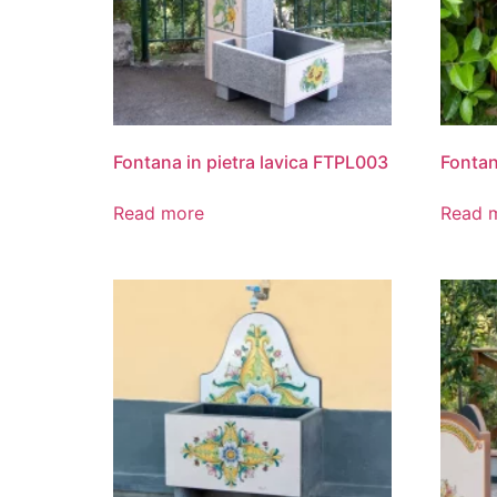
Fontana in pietra lavica FTPL003
Fontan
Read more
Read 