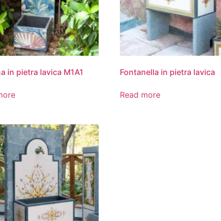
a in pietra lavica M1A1
Fontanella in pietra lavica
more
Read more