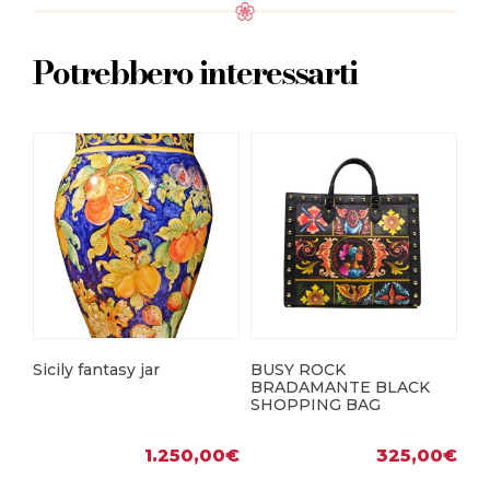
Potrebbero interessarti
Sicily fantasy jar
BUSY ROCK
RO
BRADAMANTE BLACK
MO
SHOPPING BAG
1.250,00
€
325,00
€