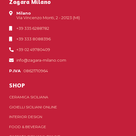
Zagara Milano
Milano
Via Vincenzo Monti, 2 - 20123 (MI)
+39 335 6288782
+39 333 8088396
+39 02 49780409
info@zagara-milano.com
P.IVA
08621710964
SHOP
CERAMICA SICILIANA
GIOIELLI SICILIANI ONLINE
INTERIOR DESIGN
FOOD & BEVERAGE