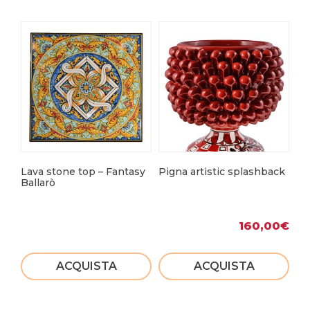
Lava stone top – Fantasy
Pigna artistic splashback
Pi
Ballarò
ho
160,00
€
ACQUISTA
ACQUISTA