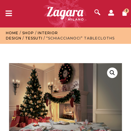
0
HOME
/
SHOP
/
INTERIOR
DESIGN
/
TESSUTI
/ “SCHIACCIANOCI” TABLECLOTHS