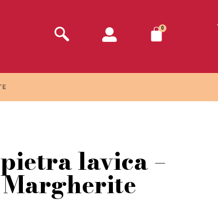
0
TE
pietra lavica –
 Margherite