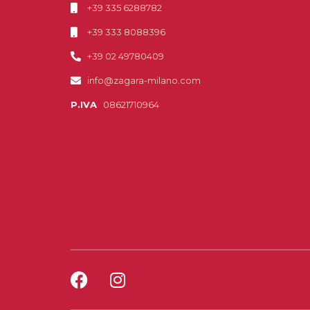
+39 335 6288782
+39 333 8088396
+39 02 49780409
info@zagara-milano.com
P.IVA
08621710964