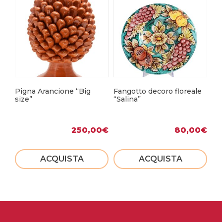
Pigna Arancione “Big
Fangotto decoro floreale
Fa
size”
“Salina”
250,00
€
80,00
€
ACQUISTA
ACQUISTA