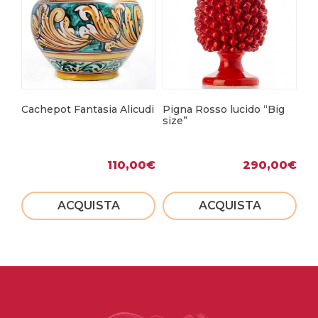
Cachepot Fantasia Alicudi
Pigna Rosso lucido “Big
Fa
size”
ma
110,00
€
290,00
€
ACQUISTA
ACQUISTA