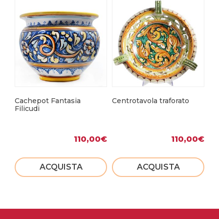
Cachepot Fantasia
Centrotavola traforato
Pa
Filicudi
ar
110,00
€
110,00
€
ACQUISTA
ACQUISTA