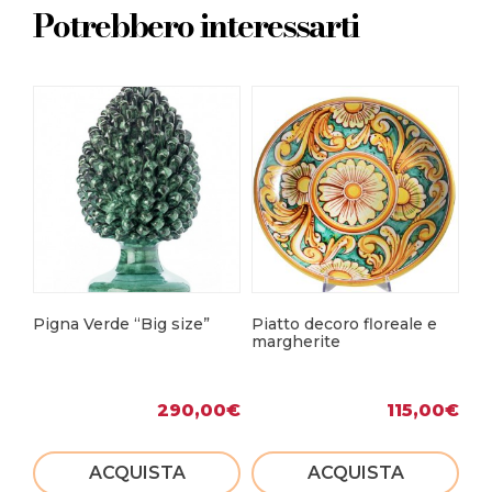
Potrebbero interessarti
Pigna Verde “Big size”
Piatto decoro floreale e
Pi
margherite
290,00
€
115,00
€
ACQUISTA
ACQUISTA