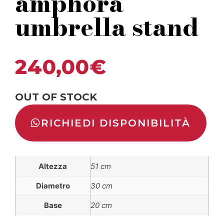
amphora
umbrella stand
240,00
€
OUT OF STOCK
RICHIEDI DISPONIBILITÀ
Altezza
51 cm
Diametro
30 cm
Base
20 cm