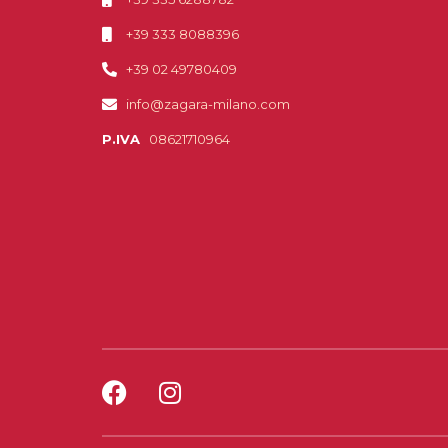
+39 333 8088396
+39 02 49780409
info@zagara-milano.com
P.IVA
08621710964