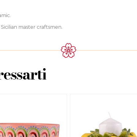
amic.
icilian master craftsmen.
essarti