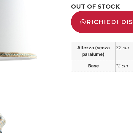
OUT OF STOCK
RICHIEDI DI
Altezza (senza
32 cm
paralume)
Base
12 cm