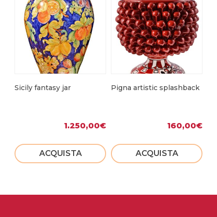
Sicily fantasy jar
Pigna artistic splashback
Va
1.250,00
€
160,00
€
ACQUISTA
ACQUISTA