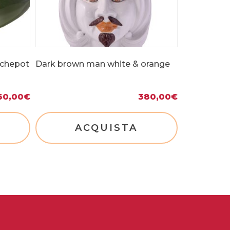
achepot
Dark brown man white & orange
60,00
€
380,00
€
ACQUISTA