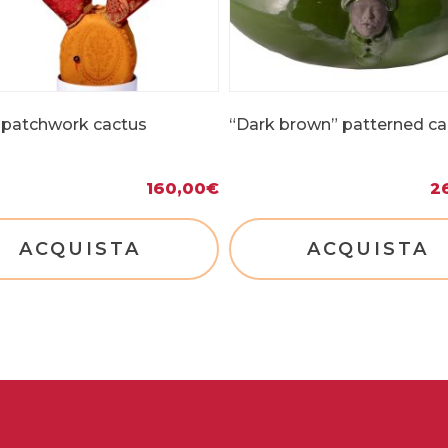
n patchwork cactus
“Dark brown” patterned c
160,00
€
2
ACQUISTA
ACQUISTA