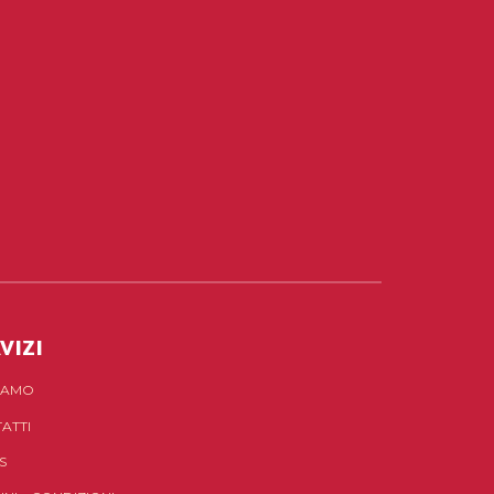
VIZI
SIAMO
ATTI
S