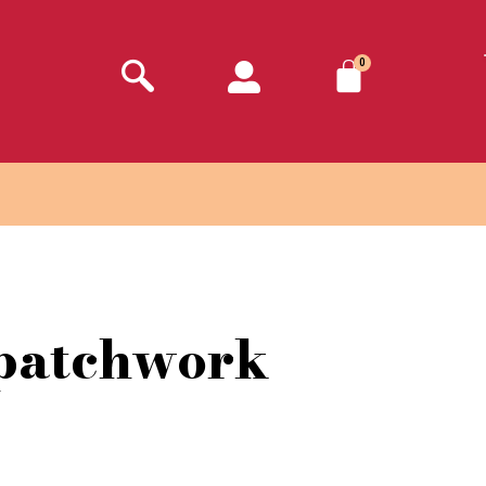
0
 patchwork