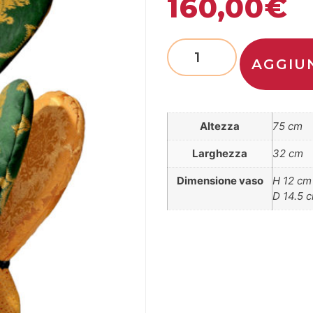
160,00
€
AGGIU
Altezza
75 cm
Larghezza
32 cm
Dimensione vaso
H 12 cm
D 14.5 