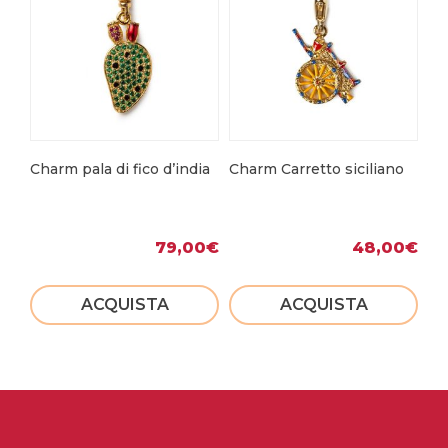
Charm pala di fico d’india
Charm Carretto siciliano
Br
d’
79,00
€
48,00
€
ACQUISTA
ACQUISTA