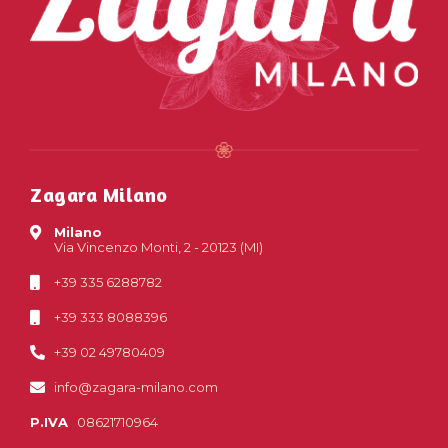
Zagara Milano
Milano
Via Vincenzo Monti, 2 - 20123 (MI)
+39 335 6288782
+39 333 8088396
+39 02 49780409
info@zagara-milano.com
P.IVA
08621710964