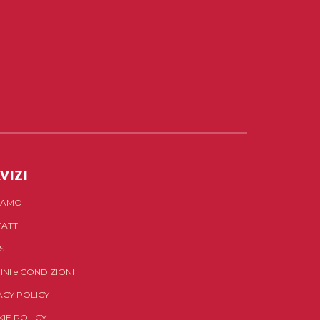
VIZI
SIAMO
ATTI
S
INI
e
CONDIZIONI
ACY POLICY
IE POLICY