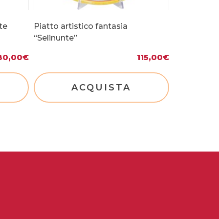
te
Piatto artistico fantasia
“Selinunte”
80,00
€
115,00
€
ACQUISTA