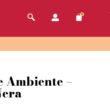
0
e Ambiente –
era