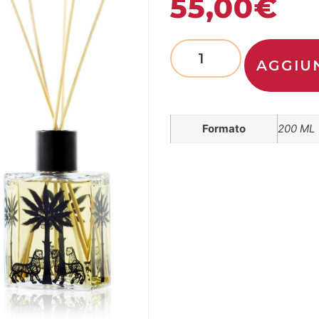
55,00
€
AGGIU
Formato
200 ML