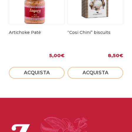
Artichoke Patè
“Cosi Chini” biscuits
Co
ch
5,00
€
8,50
€
ACQUISTA
ACQUISTA