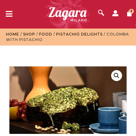
0
HOME
/
SHOP
/
FOOD
/
PISTACHIO DELIGHTS
/ COLOMBA
WITH PISTACHIO