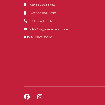
+39 335 6288782
+39 333 8088396
+39 02 49780409
info@zagara-milano.com
P.IVA
08621710964