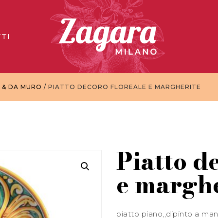
TI
 & DA MURO
/ PIATTO DECORO FLOREALE E MARGHERITE
Piatto d
e marghe
piatto piano,,dipinto a ma