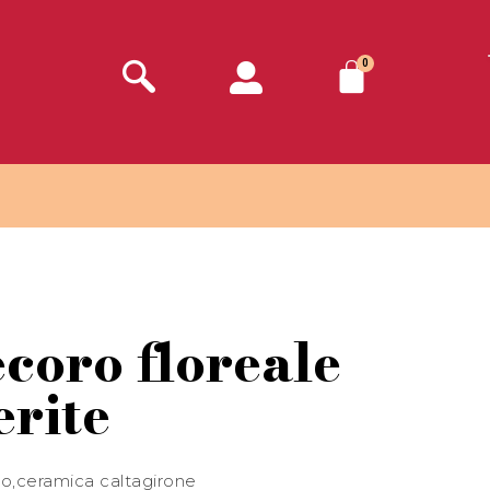
0
ecoro floreale
rite
no,ceramica caltagirone