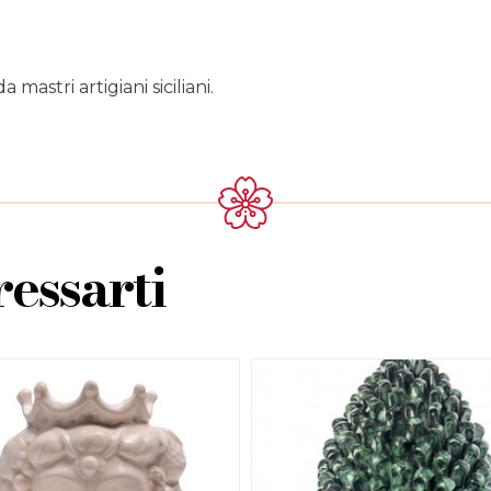
astri artigiani siciliani.
essarti