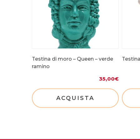
Testina di moro – Queen – verde
Testin
ramino
35,00
€
ACQUISTA