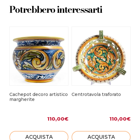
Potrebbero interessarti
Cachepot decoro artistico
Centrotavola traforato
Fa
margherite
“S
110,00
€
110,00
€
ACQUISTA
ACQUISTA