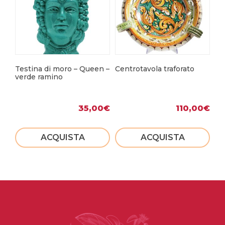
Testina di moro – Queen –
Centrotavola traforato
Fa
verde ramino
ma
35,00
€
110,00
€
ACQUISTA
ACQUISTA