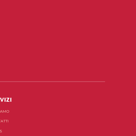
VIZI
SIAMO
ATTI
S