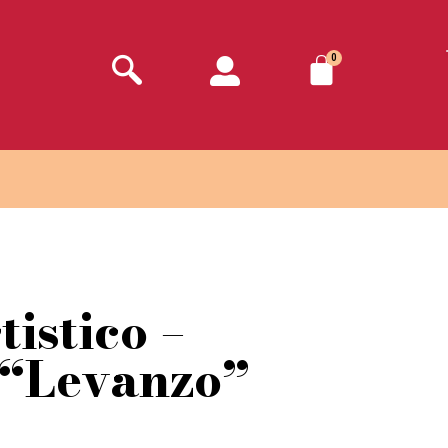
0
tistico –
 “Levanzo”