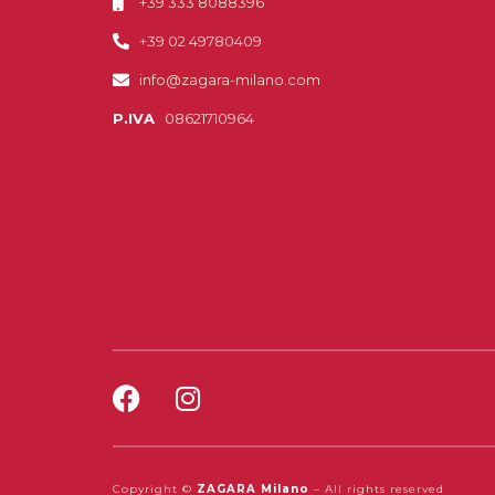
+39 333 8088396
+39 02 49780409
info@zagara-milano.com
P.IVA
08621710964
Copyright ©
ZAGARA Milano
– All rights reserved