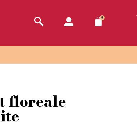
0
 floreale
ite