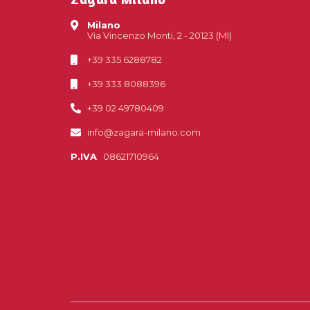
Milano
Via Vincenzo Monti, 2 - 20123 (MI)
+39 335 6288782
+39 333 8088396
+39 02 49780409
info@zagara-milano.com
P.IVA
08621710964