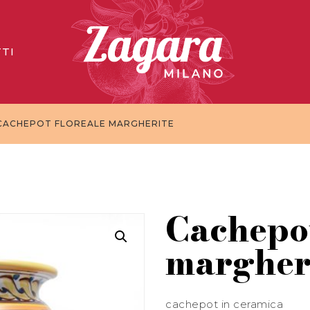
TI
CACHEPOT FLOREALE MARGHERITE
Cachepot
margher
cachepot in ceramica