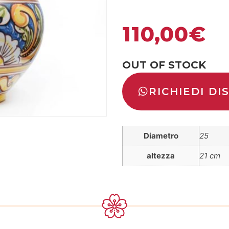
110,00
€
OUT OF STOCK
RICHIEDI DI
Diametro
25
altezza
21 cm