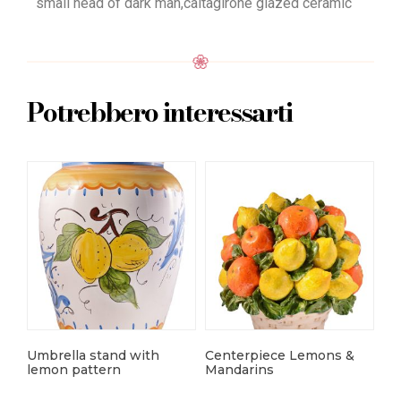
small head of dark man,caltagirone glazed ceramic
Potrebbero interessarti
Umbrella stand with
Centerpiece Lemons &
Art
lemon pattern
Mandarins