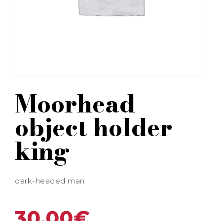
Moorhead
object holder
king
dark-headed man
30,00
€