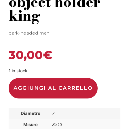
object holder
king
dark-headed man
30,00
€
1 in stock
AGGIUNGI AL CARRELLO
Diametro
7
Misure
8×13