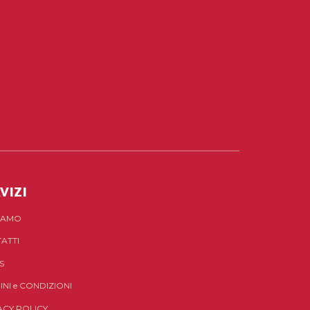
VIZI
SIAMO
ATTI
S
INI
e
CONDIZIONI
ACY POLICY