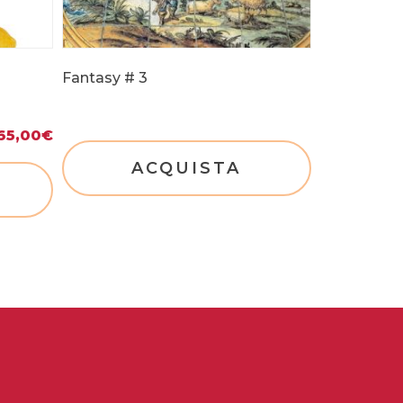
Fantasy # 3
65,00
€
ACQUISTA