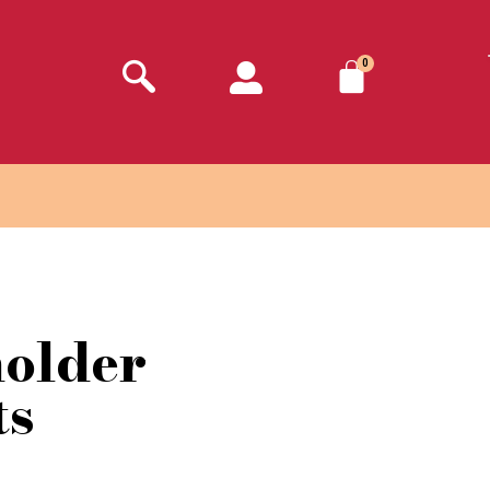
0
holder
ts