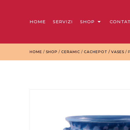
HOME
SERVIZI
SHOP
CONTAT
HOME
/
SHOP
/
CERAMIC
/
CACHEPOT / VASES
/ 