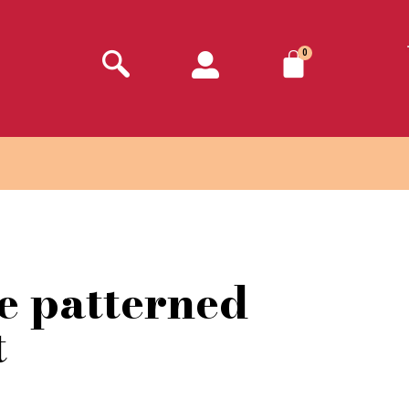
0
e patterned
t