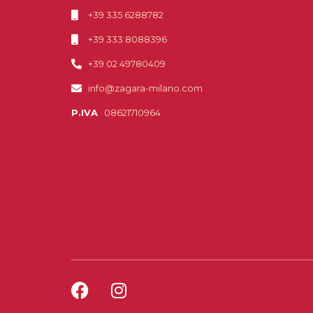
+39 335 6288782
+39 333 8088396
+39 02 49780409
info@zagara-milano.com
P.IVA
08621710964