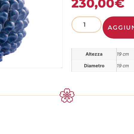
230,00
€
AGGIU
Altezza
19 cm
Diametro
19 cm