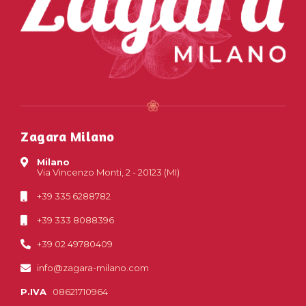
Zagara Milano
Milano
Via Vincenzo Monti, 2 - 20123 (MI)
+39 335 6288782
+39 333 8088396
+39 02 49780409
info@zagara-milano.com
P.IVA
08621710964